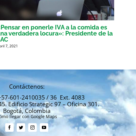
Pensar en ponerle IVA a la comida es
Voces
na verdadera locura»: Presidente de la
tribu
SAC
mient
bril 7, 2021
Abril 6, 
Contáctenos:
+57-601-2410035 / 36 Ext. 4083
45. Edificio Strategic 97 – Oficina 301.
Bogotá, Colombia
ómo llegar con Google Maps