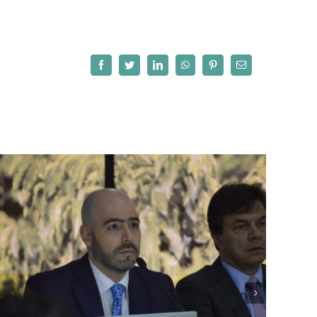
Facebook
Twitter
LinkedIn
WhatsApp
Pinterest
Correo
electrónico