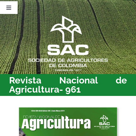
Saltar
al
Toggle
contenido
Navigation
Nosotros
Publicaciones
Sala de Prensa
Eventos
Revista Nacional de
Agricultura- 961