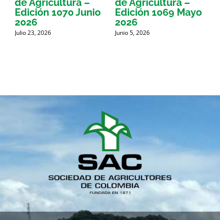
de Agricultura –
de Agricultura –
d
Edición 1070 Junio
Edición 1069 Mayo
E
2026
2026
Julio 23, 2026
Junio 5, 2026
M