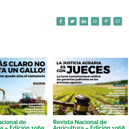
Facebook
Twitter
LinkedIn
WhatsApp
Pinterest
Correo
electró
acional de
Revista Nacional de
ra – Edición 1069
Agricultura – Edición 1068