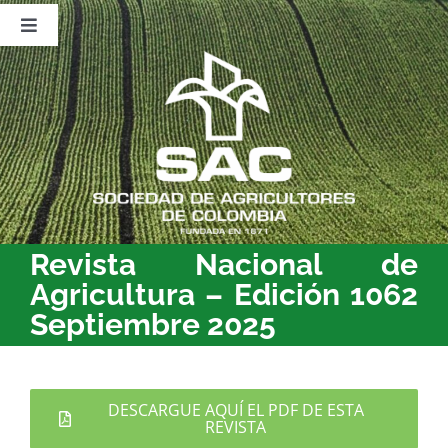
Saltar
al
Toggle
contenido
Navigation
Nosotros
Publicaciones
Sala de Prensa
Eventos
Revista Nacional de
Agricultura – Edición 1062
Septiembre 2025
DESCARGUE AQUÍ EL PDF DE ESTA
REVISTA