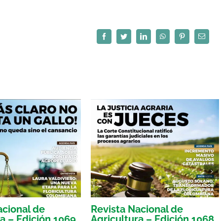
Facebook
Twitter
LinkedIn
WhatsApp
Pinterest
Correo
electró
acional de
Revista Nacional de
ra – Edición 1069
Agricultura – Edición 1068