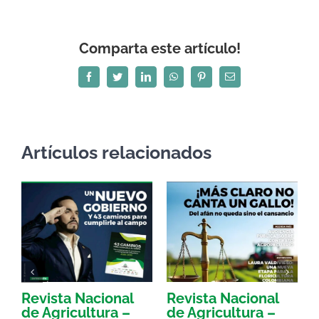
Comparta este artículo!
Facebook
Twitter
LinkedIn
WhatsApp
Pinterest
Correo
electrónico
Artículos relacionados
Revista Nacional
Revista Nacional
R
de Agricultura –
de Agricultura –
d