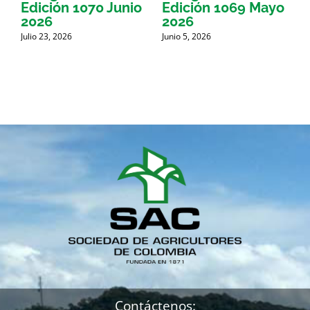
Edición 1070 Junio
Edición 1069 Mayo
E
2026
2026
Julio 23, 2026
Junio 5, 2026
M
Contáctenos: