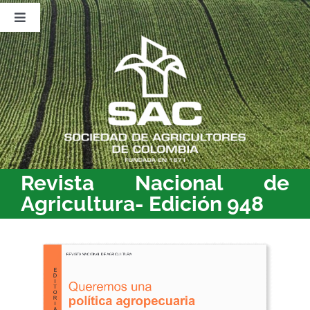
Saltar
al
Toggle
contenido
Navigation
Nosotros
Publicaciones
Sala de Prensa
Eventos
Revista Nacional de
Agricultura- Edición 948