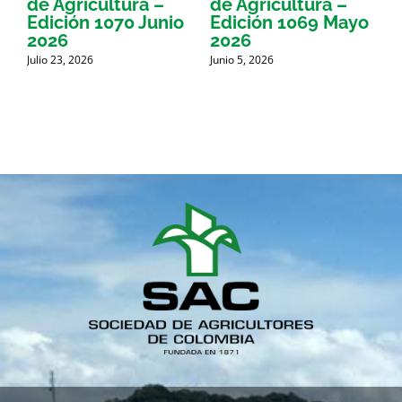
de Agricultura –
de Agricultura –
d
Edición 1070 Junio
Edición 1069 Mayo
E
2026
2026
Julio 23, 2026
Junio 5, 2026
M