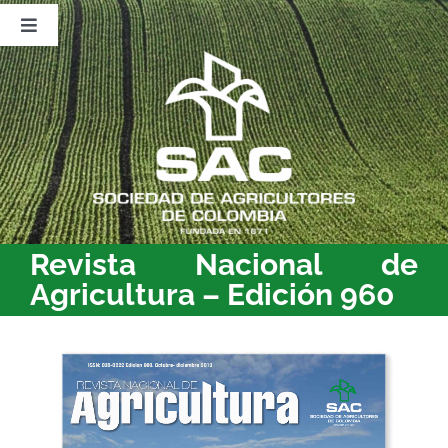
Saltar
al
Toggle
contenido
Navigation
Nosotros
Publicaciones
Sala de Prensa
Eventos
Revista Nacional de
Agricultura – Edición 960