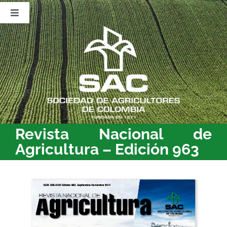
Saltar
al
Toggle
contenido
Navigation
Nosotros
Publicaciones
Sala de Prensa
Eventos
Revista Nacional de
Agricultura – Edición 963