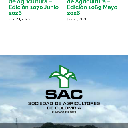
de Agricultura –
de Agricultura –
d
Edición 1070 Junio
Edición 1069 Mayo
E
2026
2026
Julio 23, 2026
Junio 5, 2026
M