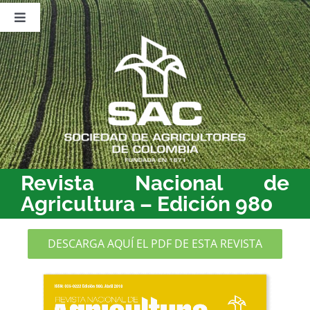
Saltar
al
Toggle
contenido
Navigation
Nosotros
Publicaciones
Sala de Prensa
Eventos
Revista Nacional de
Agricultura – Edición 980
DESCARGA AQUÍ EL PDF DE ESTA REVISTA