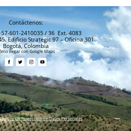
Contáctenos:
+57-601-2410035 / 36 Ext. 4083
45. Edificio Strategic 97 – Oficina 301.
Bogotá, Colombia
ómo llegar con Google Maps
Política de Protección de Datos Personales