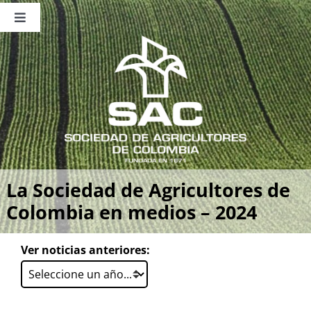
Saltar
al
Toggle
contenido
Navigation
Nosotros
Publicaciones
Sala de Prensa
Eventos
La Sociedad de Agricultores de
Colombia en medios – 2024
Ver noticias anteriores: