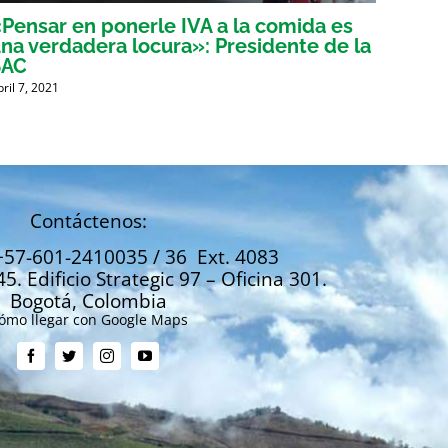
Pensar en ponerle IVA a la comida es
Voces
na verdadera locura»: Presidente de la
tribu
SAC
mient
bril 7, 2021
Abril 6, 
Contáctenos:
+57-601-2410035 / 36 Ext. 4083
45. Edificio Strategic 97 – Oficina 301.
Bogotá, Colombia
ómo llegar con Google Maps