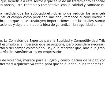
l que beneficie a este sector y que se le dé un tratamiento especia
precio justo, rentable y competitivo, con la calidad y cantidad que
la medida que ha adoptado el gobierno de reducir los arancele
e el campo como prioridad nacional, tampoco al consumidor final
bra, porque ni se sustituyen importaciones –en las cuales sumam
ciones y deja a un lado la idea de garantizar la seguridad alimen
rio. La Comisión de Expertos para la Equidad y Competitividad Tri
l estímulo a la inversión que se propone, pero considera necesar
sector y del campo colombiano. Hay que recordar que, más que gran
 la vía de transformarlos en empresarios.
de violencia, merece para el logro y consolidación de la paz, cont
tierras y a quienes ya están para que se queden, pues tenemos s