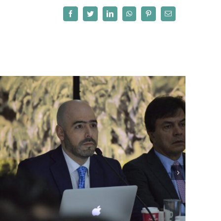
Facebook
Twitter
LinkedIn
WhatsApp
Pinterest
Correo
electrónico