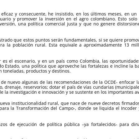
o eficaz y consecuente, he insistido, en los últimos meses, en 
uario y promover la inversión en el agro colombiano. Esto solo 
inversión, una política comercial justa y que no genere distorsi
strado que estos puntos serán fundamentales, si se quiere promo
a la población rural. Esta equivale a aproximadamente 13 millo
or es el escenario, y en un país como Colombia, las oportunidade
o Estado, una política que aproveche las fortalezas e incline la b
n toneladas, productos y destinos.
de nuevo algunas de las recomendaciones de la OCDE- enfocar las p
o, drenaje, reservorios; dotar el país de vías cundarias (municipal
le la investigación e innovación y se sustente en los importantes 
ueva institucionalidad rural, que nace de nueve decretos firmados
para la Transformación del Campo-, donde se liquida el Incoder 
s de ejecución de política pública –ya fortalecidos- para din