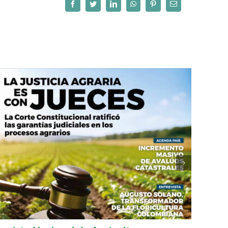
Facebook
Twitter
LinkedIn
WhatsApp
Pinterest
Correo
electrónico