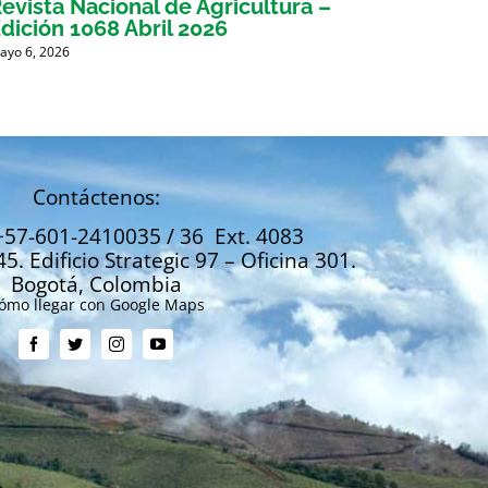
evista Nacional de Agricultura –
Revis
dición 1068 Abril 2026
Edici
ayo 6, 2026
Marzo 31
Contáctenos:
+57-601-2410035 / 36 Ext. 4083
45. Edificio Strategic 97 – Oficina 301.
Bogotá, Colombia
ómo llegar con Google Maps