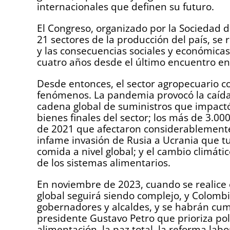
internacionales que definen su futuro.
El Congreso, organizado por la Sociedad 
21 sectores de la producción del país, se
y las consecuencias sociales y económicas
cuatro años desde el último encuentro e
Desde entonces, el sector agropecuario co
fenómenos. La pandemia provocó la caída d
cadena global de suministros que impactó
bienes finales del sector; los más de 3.0
de 2021 que afectaron considerablemente l
infame invasión de Rusia a Ucrania que tu
comida a nivel global; y el cambio climáti
de los sistemas alimentarios.
En noviembre de 2023, cuando se realice e
global seguirá siendo complejo, y Colomb
gobernadores y alcaldes, y se habrán cum
presidente Gustavo Petro que prioriza polí
alimentación, la paz total, la reforma labor