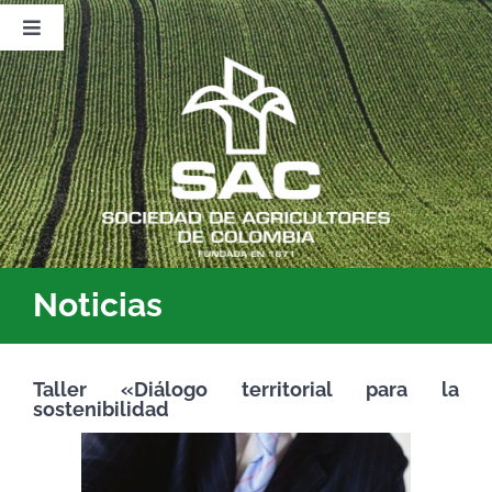
Saltar
al
Toggle
contenido
Navigation
Nosotros
Publicaciones
Sala de Prensa
Eventos
Noticias
Taller «Diálogo territorial para la
sostenibilidad