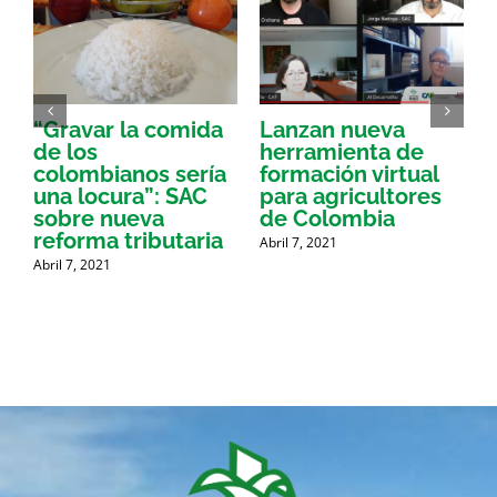
“Gravar la comida
Lanzan nueva
a
de los
herramienta de
p
colombianos sería
formación virtual
una locura”: SAC
para agricultores
sobre nueva
de Colombia
P
reforma tributaria
Abril 7, 2021
Abril 7, 2021
A