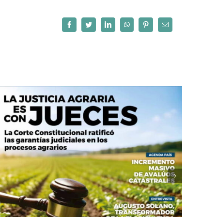
Facebook
Twitter
LinkedIn
WhatsApp
Pinterest
Correo
electrónico