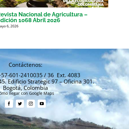
evista Nacional de Agricultura –
Revis
dición 1068 Abril 2026
Edici
ayo 6, 2026
Marzo 31
Contáctenos:
+57-601-2410035 / 36 Ext. 4083
45. Edificio Strategic 97 – Oficina 301.
Bogotá, Colombia
ómo llegar con Google Maps