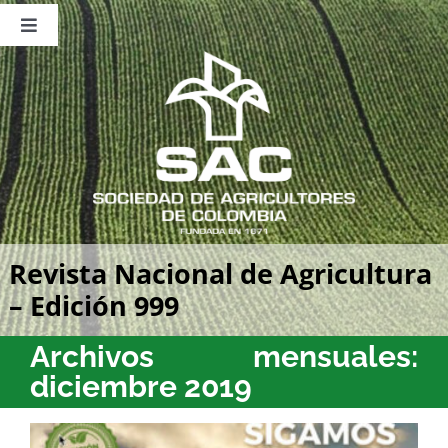
Saltar
al
Toggle
contenido
Navigation
Nosotros
Publicaciones
Sala de Prensa
Eventos
Revista Nacional de Agricultura
– Edición 999
Archivos mensuales:
diciembre 2019