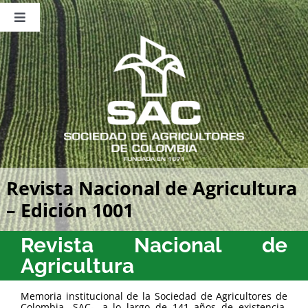
Saltar
al
Toggle
contenido
Navigation
Nosotros
Publicaciones
Sala de Prensa
Eventos
Revista Nacional de Agricultura
– Edición 1001
Revista Nacional de
Agricultura
Memoria institucional de la Sociedad de Agricultores de
Colombia -SAC-, a lo largo de 141 años de existencia,