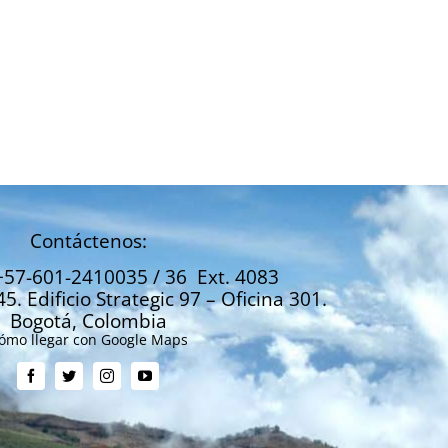
Revista Nacional de
La Junta Directi
Agricultura – Edición 1000
SAC respalda la
del Ministro de 
Marzo 6, 2020
Andrés Valencia,
su apoyo a una
institucionalida
agropecuaria
despolitizada
Enero 30, 2020
Contáctenos:
+57-601-2410035 / 36 Ext. 4083
45. Edificio Strategic 97 – Oficina 301.
Bogotá, Colombia
ómo llegar con Google Maps