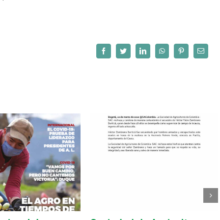
Facebook
Twitter
LinkedIn
WhatsApp
Pinterest
Correo
electró