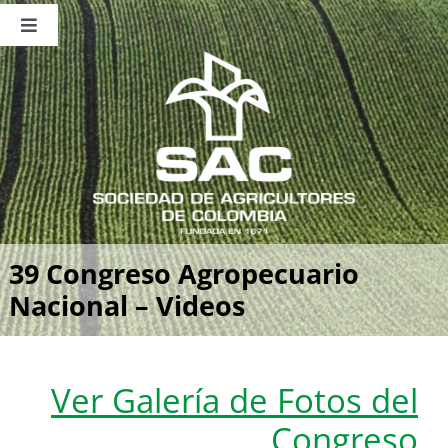
Saltar
al
Toggle
contenido
Navigation
Nosotros
Publicaciones
Sala de Prensa
Eventos
39 Congreso Agropecuario
Nacional – Videos
Ver Galería de Fotos del
Congreso