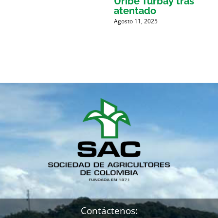
e
Uribe Turbay tras
p
atentado
Agosto 11, 2025
M
Contáctenos: