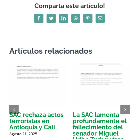
Comparta este artículo!
Facebook
Twitter
LinkedIn
WhatsApp
Pinterest
Correo
electrónico
Artículos relacionados
SAC rechaza actos
La SAC lamenta
E
terroristas en
profundamente el
d
Antioquia y Cali
fallecimiento del
l
a
senador Miguel
Agosto 21, 2025