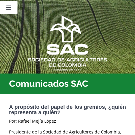
Saltar
al
Toggle
contenido
Navigation
Nosotros
Publicaciones
Sala de Prensa
Eventos
Comunicados SAC
A propósito del papel de los gremios, ¿quién
representa a quién?
Por: Rafael Mejía López
Presidente de la Sociedad de Agricultores de Colombia,