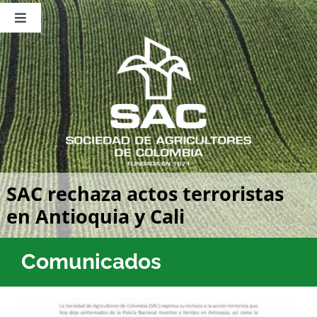
Saltar
al
Toggle
contenido
Navigation
Nosotros
Publicaciones
Sala de Prensa
Eventos
SAC rechaza actos terroristas
en Antioquia y Cali
Comunicados