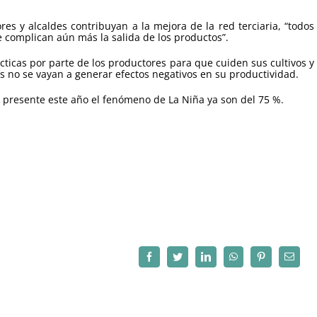
s y alcaldes contribuyan a la mejora de la red terciaria, “todos
e complican aún más la salida de los productos”.
ticas por parte de los productores para que cuiden sus cultivos y
s no se vayan a generar efectos negativos en su productividad.
e presente este año el fenómeno de La Niña ya son del 75 %.
Facebook
Twitter
LinkedIn
WhatsApp
Pinterest
Correo
electró