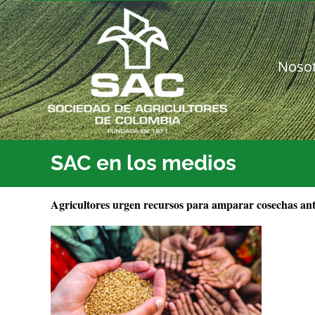
Saltar
al
contenido
Noso
SAC en los medios
Agricultores urgen recursos para amparar cosechas ante
.