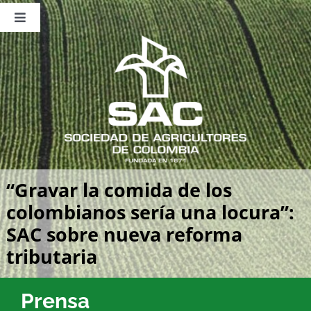
Saltar
al
Toggle
contenido
Navigation
Nosotros
Publicaciones
Sala de Prensa
Eventos
“Gravar la comida de los
colombianos sería una locura”:
SAC sobre nueva reforma
tributaria
Prensa