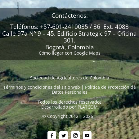
Contáctenos:
Teléfonos: +57-601-2410035 / 36 Ext. 4083
Calle 97a N° 9 – 45. Edificio Strategic 97 – Oficina
301.
Bogotá, Colombia
Cómo llegar con Google Maps
Sociedad de Agricultores de Colombia
Términos y condiciones del sitio web
|
Política de Protección de
Datos Personales
Todos los derechos reservados
Desarrollado por
PLATCOM
© Copyright 2012 – 2026