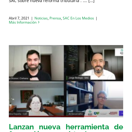
SAC sobre nueva reforma tributaria . …. […]
Abril 7, 2021
|
Noticias
,
Prensa
,
SAC En Los Medios
|
Más Información
Lanzan nueva herramienta de