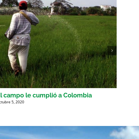
l campo le cumplió a Colombia
Revis
Edici
ctubre 5, 2020
Septiemb