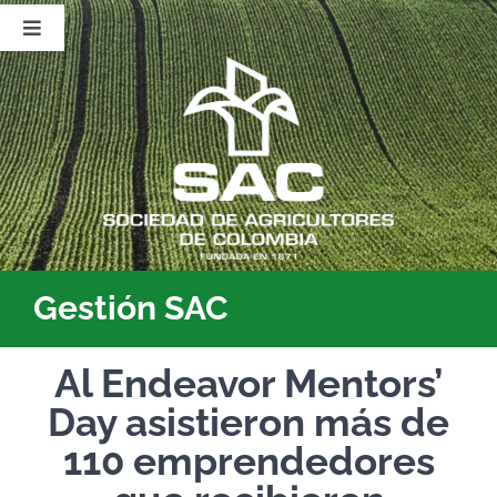
Saltar
al
Toggle
contenido
Navigation
Nosotros
Publicaciones
Sala de Prensa
Eventos
Gestión SAC
Al Endeavor Mentors’
Day asistieron más de
110 emprendedores