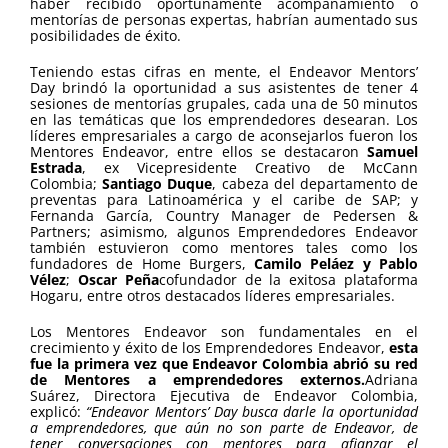
haber recibido oportunamente acompañamiento o
mentorías de personas expertas, habrían aumentado sus
posibilidades de éxito.
Teniendo estas cifras en mente, el Endeavor Mentors’
Day brindó la oportunidad a sus asistentes de tener 4
sesiones de mentorías grupales, cada una de 50 minutos
en las temáticas que los emprendedores desearan. Los
líderes empresariales a cargo de aconsejarlos fueron los
Mentores Endeavor, entre ellos se destacaron
Samuel
Estrada
, ex Vicepresidente Creativo de McCann
Colombia;
Santiago Duque
, cabeza del departamento de
preventas para Latinoamérica y el caribe de SAP; y
Fernanda García, Country Manager de Pedersen &
Partners; asimismo, algunos Emprendedores Endeavor
también estuvieron como mentores tales como los
fundadores de Home Burgers,
Camilo Peláez y Pablo
Vélez
;
Oscar Peña
cofundador de la exitosa plataforma
Hogaru, entre otros destacados líderes empresariales.
Los Mentores Endeavor son fundamentales en el
crecimiento y éxito de los Emprendedores Endeavor,
esta
fue la primera vez que Endeavor Colombia abrió su red
de Mentores a emprendedores externos.
Adriana
Suárez, Directora Ejecutiva de Endeavor Colombia,
explicó:
“Endeavor Mentors’ Day busca darle la oportunidad
a emprendedores, que aún no son parte de Endeavor, de
tener conversaciones con mentores para afianzar el