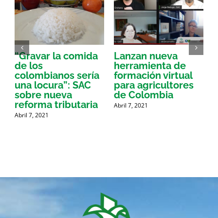
“Gravar la comida
Lanzan nueva
a
de los
herramienta de
p
colombianos sería
formación virtual
una locura”: SAC
para agricultores
sobre nueva
de Colombia
P
reforma tributaria
Abril 7, 2021
Abril 7, 2021
A