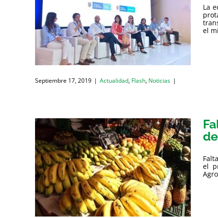
La e
prot
tran
el mi
Septiembre 17, 2019
|
Actualidad
,
Flash
,
Noticias
|
Fa
de
Falt
el p
Agro