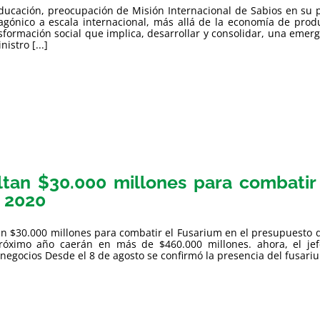
ducación, preocupación de Misión Internacional de Sabios en su p
agónico a escala internacional, más allá de la economía de produ
sformación social que implica, desarrollar y consolidar, una eme
nistro [...]
ltan $30.000 millones para combatir
 2020
an $30.000 millones para combatir el Fusarium en el presupuesto 
róximo año caerán en más de $460.000 millones. ahora, el je
negocios Desde el 8 de agosto se confirmó la presencia del fusarium