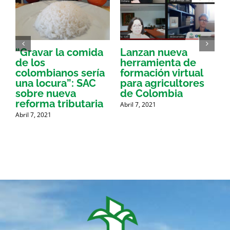
“Gravar la comida
Lanzan nueva
a
de los
herramienta de
p
colombianos sería
formación virtual
una locura”: SAC
para agricultores
sobre nueva
de Colombia
P
reforma tributaria
Abril 7, 2021
Abril 7, 2021
A