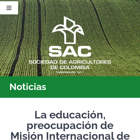
Saltar
al
Toggle
contenido
Navigation
Nosotros
Publicaciones
Sala de Prensa
Eventos
Noticias
La educación,
preocupación de
Misión Internacional de