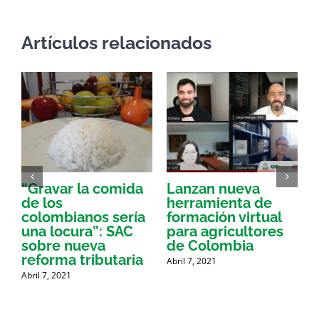
Artículos relacionados
“Gravar la comida
Lanzan nueva
a
de los
herramienta de
p
colombianos sería
formación virtual
una locura”: SAC
para agricultores
sobre nueva
de Colombia
P
reforma tributaria
Abril 7, 2021
Abril 7, 2021
A