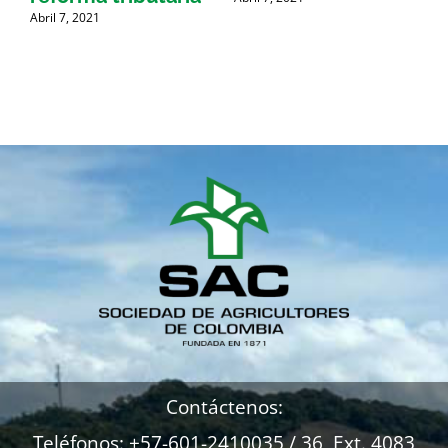
Abril 7, 2021
A
Contáctenos:
Teléfonos: +57-601-2410035 / 36 Ext. 4083