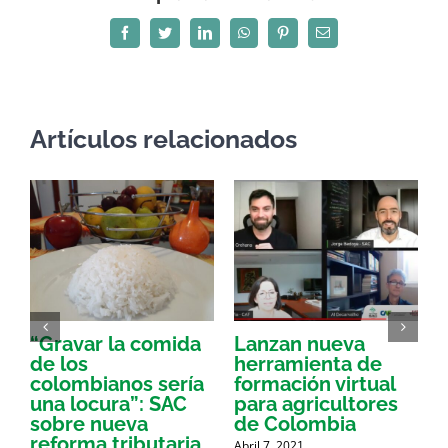
Facebook
Twitter
LinkedIn
WhatsApp
Pinterest
Correo
electrónico
Artículos relacionados
“Gravar la comida
Lanzan nueva
a
de los
herramienta de
p
colombianos sería
formación virtual
una locura”: SAC
para agricultores
sobre nueva
de Colombia
P
reforma tributaria
Abril 7, 2021