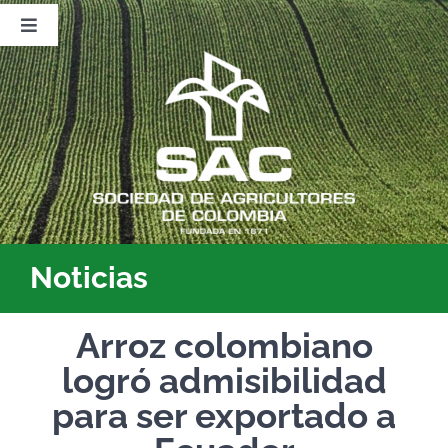
Saltar
al
Toggle
contenido
Navigation
Nosotros
Publicaciones
Sala de Prensa
Eventos
Noticias
Arroz colombiano
logró admisibilidad
para ser exportado a