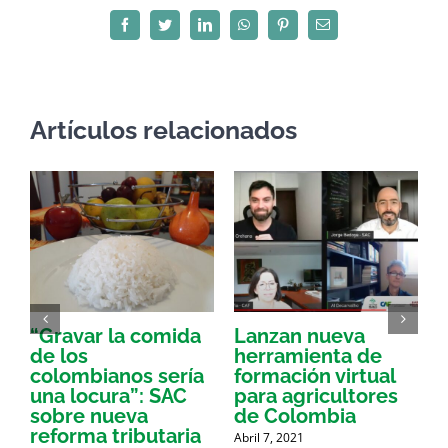
Facebook
Twitter
LinkedIn
WhatsApp
Pinterest
Correo
electrónico
Artículos relacionados
“Gravar la comida
Lanzan nueva
a
de los
herramienta de
p
colombianos sería
formación virtual
una locura”: SAC
para agricultores
sobre nueva
de Colombia
P
reforma tributaria
Abril 7, 2021