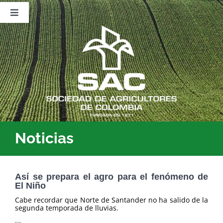
Saltar
al
Toggle
contenido
Navigation
Nosotros
Publicaciones
Sala de Prensa
Eventos
Noticias
Así se prepara el agro para el fenómeno de
El Niño
Cabe recordar que Norte de Santander no ha salido de la
segunda temporada de lluvias.