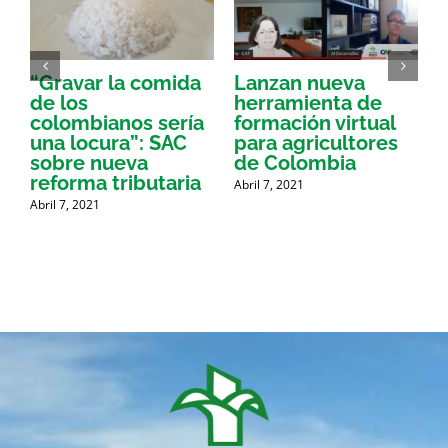
“Gravar la comida
Lanzan nueva
a
de los
herramienta de
p
colombianos sería
formación virtual
una locura”: SAC
para agricultores
sobre nueva
de Colombia
P
reforma tributaria
Abril 7, 2021
Abril 7, 2021
A