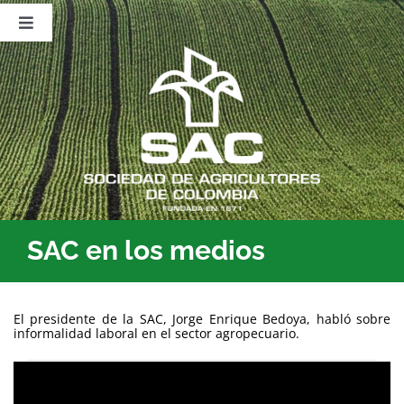
Saltar
al
Toggle
contenido
Navigation
Nosotros
Publicaciones
Sala de Prensa
Eventos
SAC en los medios
El presidente de la SAC, Jorge Enrique Bedoya, habló sobre
informalidad laboral en el sector agropecuario.