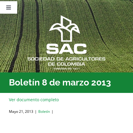
Saltar
al
Toggle
contenido
Navigation
Nosotros
Publicaciones
Sala de Prensa
Eventos
Boletín 8 de marzo 2013
Ver documento completo
Mayo 21, 2013
|
Boletín
|