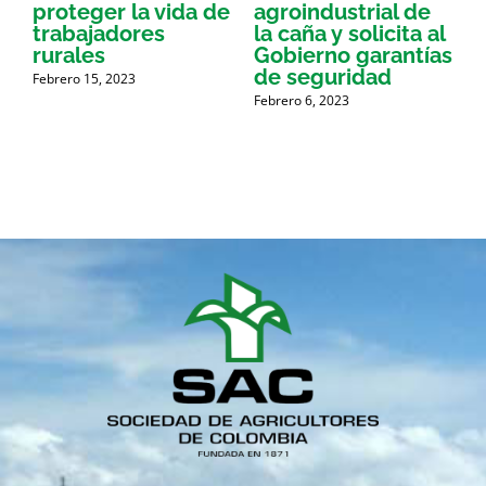
proteger la vida de
agroindustrial de
a
trabajadores
la caña y solicita al
a
rurales
Gobierno garantías
de seguridad
p
Febrero 15, 2023
Febrero 6, 2023
g
A