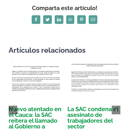
Comparta este artículo!
Facebook
Twitter
LinkedIn
WhatsApp
Pinterest
Correo
electrónico
Artículos relacionados
Nuevo atentado en
La SAC condena el
S
el Cauca: la SAC
asesinato de
reitera el llamado
trabajadores del
i
al Gobierno a
sector