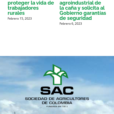
proteger la vida de
agroindustrial de
a
trabajadores
la caña y solicita al
a
rurales
Gobierno garantías
de seguridad
p
Febrero 15, 2023
Febrero 6, 2023
g
A