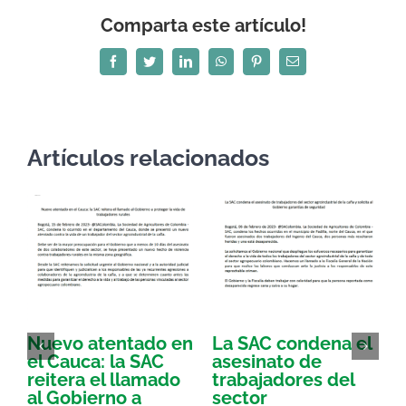
Comparta este artículo!
Facebook
Twitter
LinkedIn
WhatsApp
Pinterest
Correo
electrónico
Artículos relacionados
Nuevo atentado en
La SAC condena el
S
el Cauca: la SAC
asesinato de
reitera el llamado
trabajadores del
i
al Gobierno a
sector