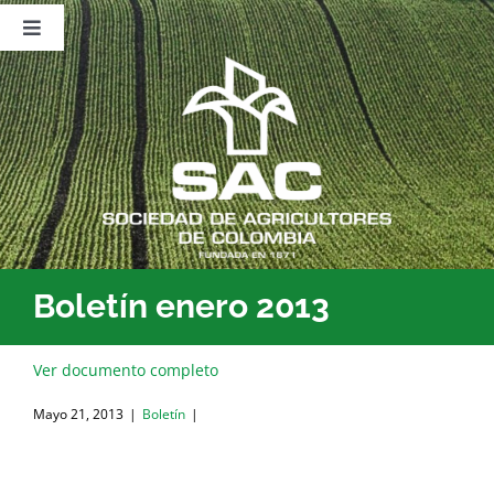
Saltar
al
Toggle
contenido
Navigation
Nosotros
Publicaciones
Sala de Prensa
Eventos
Boletín enero 2013
Ver documento completo
Mayo 21, 2013
|
Boletín
|