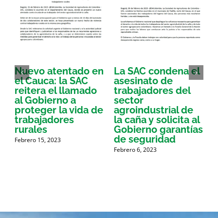
Nuevo atentado en
La SAC condena el
S
el Cauca: la SAC
asesinato de
reitera el llamado
trabajadores del
i
al Gobierno a
sector
proteger la vida de
agroindustrial de
a
trabajadores
la caña y solicita al
a
rurales
Gobierno garantías
de seguridad
p
Febrero 15, 2023
Febrero 6, 2023
g
A