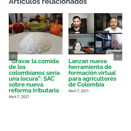
Artículos relacionados
“Gravar la comida
Lanzan nueva
a
de los
herramienta de
p
colombianos sería
formación virtual
una locura”: SAC
para agricultores
sobre nueva
de Colombia
P
reforma tributaria
Abril 7, 2021
Abril 7, 2021
A