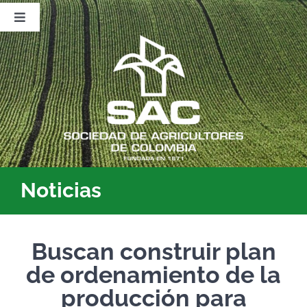
Saltar
al
Toggle
contenido
Navigation
Nosotros
Publicaciones
Sala de Prensa
Eventos
Noticias
Buscan construir plan
de ordenamiento de la
producción para