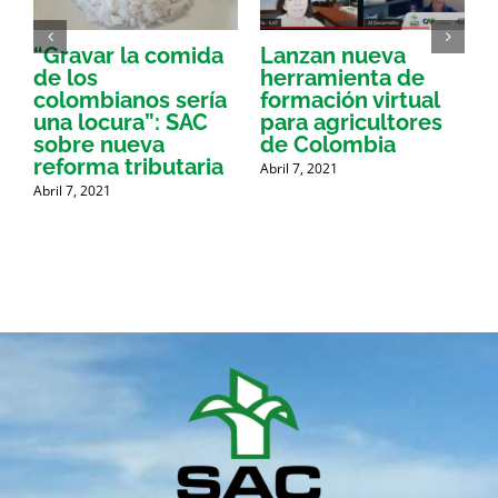
“Gravar la comida
Lanzan nueva
a
de los
herramienta de
p
colombianos sería
formación virtual
una locura”: SAC
para agricultores
sobre nueva
de Colombia
P
reforma tributaria
Abril 7, 2021
Abril 7, 2021
A