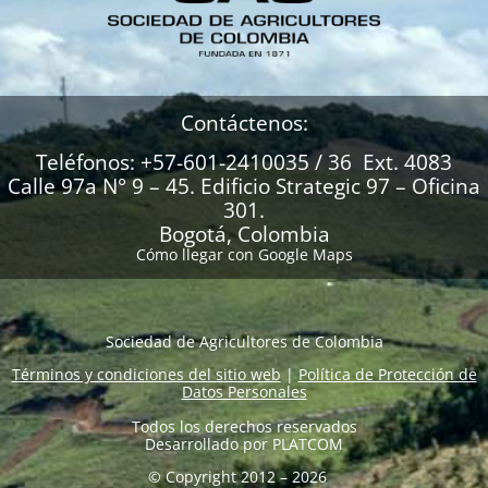
Contáctenos:
Teléfonos: +57-601-2410035 / 36 Ext. 4083
Calle 97a N° 9 – 45. Edificio Strategic 97 – Oficina
301.
Bogotá, Colombia
Cómo llegar con Google Maps
Sociedad de Agricultores de Colombia
Términos y condiciones del sitio web
|
Política de Protección de
Datos Personales
Todos los derechos reservados
Desarrollado por
PLATCOM
© Copyright 2012 – 2026