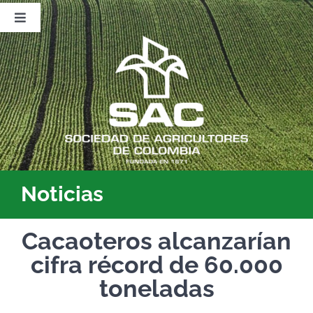
Saltar
al
Toggle
contenido
Navigation
Nosotros
Publicaciones
Sala de Prensa
Eventos
Noticias
Cacaoteros alcanzarían
cifra récord de 60.000
toneladas