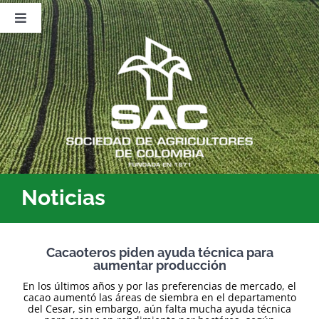
Saltar
al
Toggle
contenido
Navigation
Nosotros
Publicaciones
Sala de Prensa
Eventos
Noticias
Cacaoteros piden ayuda técnica para
aumentar producción
En los últimos años y por las preferencias de mercado, el
cacao aumentó las áreas de siembra en el departamento
del Cesar, sin embargo, aún falta mucha ayuda técnica