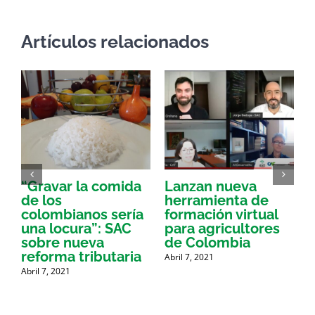
Artículos relacionados
“Gravar la comida
Lanzan nueva
a
de los
herramienta de
p
colombianos sería
formación virtual
una locura”: SAC
para agricultores
sobre nueva
de Colombia
P
reforma tributaria
Abril 7, 2021
Abril 7, 2021
A