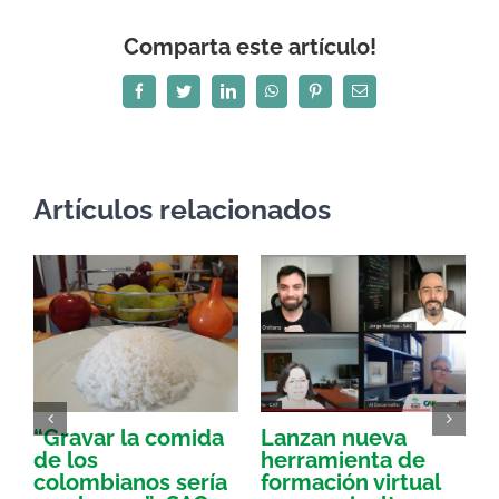
Comparta este artículo!
Facebook
Twitter
LinkedIn
WhatsApp
Pinterest
Correo
electrónico
Artículos relacionados
“Gravar la comida
Lanzan nueva
a
de los
herramienta de
p
colombianos sería
formación virtual