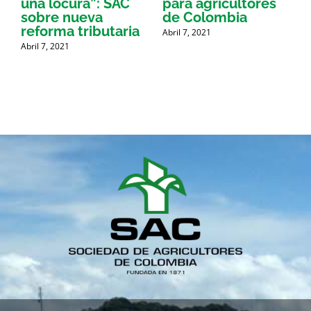
una locura”: SAC
para agricultores
sobre nueva
de Colombia
P
reforma tributaria
Abril 7, 2021
Abril 7, 2021
A