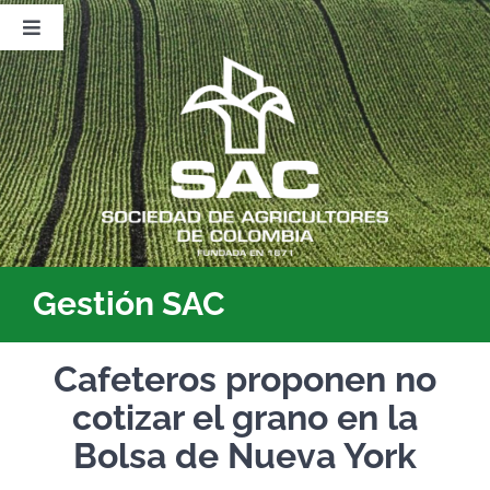
Saltar
al
Toggle
contenido
Navigation
Nosotros
Publicaciones
Sala de Prensa
Eventos
Gestión SAC
Cafeteros proponen no
cotizar el grano en la
Bolsa de Nueva York