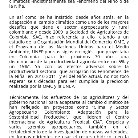
climáticas -indistintamente sea Fenómeno del Niño o de
la Niña.
En así como, se ha insistido, desde años atrás, en la
adaptación al cambio climático como uno de los mayores
desafíos que tiene el sector agropecuario y rural
colombiano y desde 2009 la Sociedad de Agricultores de
Colombia, SAC, hizo referencia a ello, citando a un
estudio de la Organización Mundial del Comercio, OMC, y
el Programa de las Naciones Unidas para el Medio
Ambiente, UNEP por sus siglas en inglés, que proyectaba
en Colombia “para los próximos 70 años, una
disminución de la productividad agrícola entre un 5% y
un 15%”. Ya con los efectos adversos sobre la
productividad sectorial que arrojaron los Fenómenos de
la Niña -en 2010-2011- y el del Niño actual, no nos tocó
esperar seis décadas para ver cumplida la predicción
realizada por la OMC y la UNEP.
Técnicamente, los esfuerzos de los agricultores y del
gobierno nacional para adaptarse al cambio climático se
han reflejado en proyectos como “Clima y Sector
Agropecuario Colombiano: Adaptación para la
Sostenibilidad Productiva”, que lideran el Centro
Internacional de Agricultura Tropical, CIAT, Corpoica y
varios gremios agropecuarios; también en el
fortalecimiento de la investigación de nuevas variedades,
en formas eficientes de usar el recurso hídrico o en la