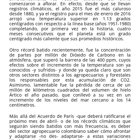
comenzaron a aflorar. En efecto, desde que se llevan
registros climáticos, el año 2015 fue el más caluroso
desde 1880, y ya el registro para el mes de enero de 2016
arrojó una temperatura superior en 1.13 grados
centígrados con respecto a la línea base (años 1951-1980)
completando, por primera vez en la historia, cuatro
meses consecutivos que el planeta está un grado
centígrado más caliente que sus promedios históricos.
Otro récord batido recientemente, fue la concentración
de partes por millón de Dióxido de Carbono en la
atmósfera, que superó la barrera de las 400 ppm, cuyos
efectos sobre el incremento de la temperatura son ya
conocidos -y sufridos- y donde ya queda claro que son
otros sectores distintos a los agropecuarios y forestales
los responsables por esta acumulación de CO2.
Asimismo, lamentable fue la pérdida de cerca de un
millón de kilómetros cuadrados del volumen de hielo
Ártico el año pasado, que conllevó a su vez en un
incremento de los niveles del mar cercano a los 14
centímetros.
Más allá del Acuerdo de París -que deberá ratificarse el
próximo mes de abril- o de los récords climáticos que
seguirán siendo batidos con más frecuencia, es deber
del sector agropecuario colombiano saber cómo afrontar
y adaptarse -no des- adaptarse- a estas variaciones