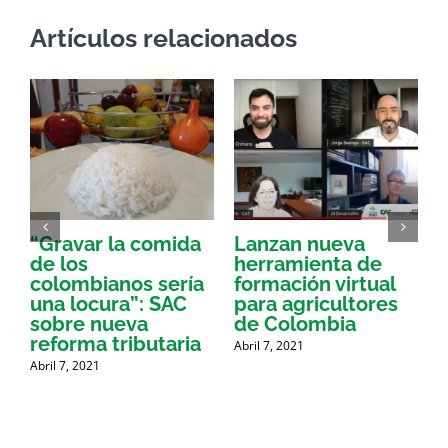
Artículos relacionados
“Gravar la comida
Lanzan nueva
a
de los
herramienta de
p
colombianos sería
formación virtual
una locura”: SAC
para agricultores
sobre nueva
de Colombia
P
reforma tributaria
Abril 7, 2021
Abril 7, 2021
A