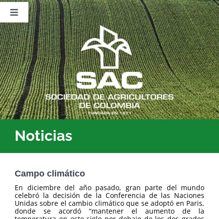
Saltar
al
Toggle
contenido
Navigation
Nosotros
Publicaciones
Sala de Prensa
Eventos
Noticias
Campo climático
En diciembre del año pasado, gran parte del mundo
celebró la decisión de la Conferencia de las Naciones
Unidas sobre el cambio climático que se adoptó en Paris,
donde se acordó “mantener el aumento de la
temperatura en este siglo por debajo de los dos grados