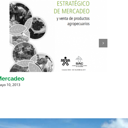
Mercadeo
Suel
ayo 10, 2013
Mayo 10,