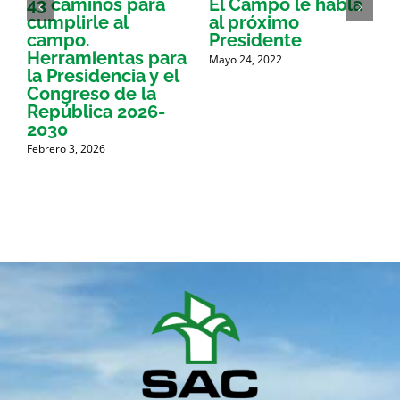
43 caminos para
El Campo le habla
A
cumplirle al
al próximo
campo.
Presidente
Herramientas para
Mayo 24, 2022
J
la Presidencia y el
Congreso de la
República 2026-
2030
Febrero 3, 2026