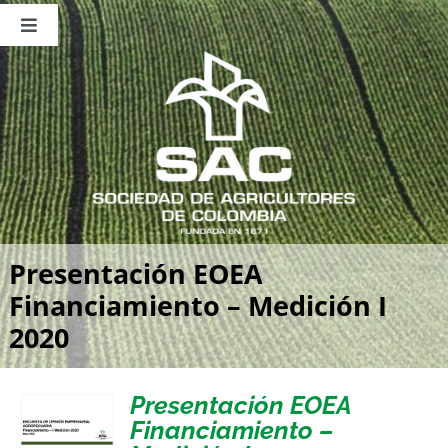
Saltar
al
Toggle
contenido
Navigation
Nosotros
Publicaciones
Sala de Prensa
Eventos
Presentación EOEA
Financiamiento – Medición I
2020
Presentación EOEA
Financiamiento –