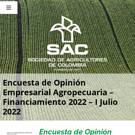
Saltar
al
Toggle
contenido
Navigation
Nosotros
Publicaciones
Sala de Prensa
Eventos
Encuesta de Opinión
Empresarial Agropecuaria –
Financiamiento 2022 – I Julio
2022
Encuesta de Opinión