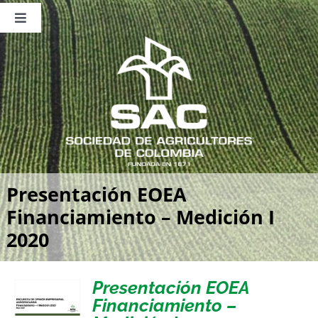
Saltar
al
Toggle
contenido
Navigation
Nosotros
Publicaciones
Sala de Prensa
Eventos
Presentación EOEA
Financiamiento – Medición I
2020
Presentación EOEA
Financiamiento –