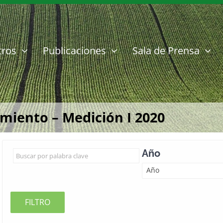
tros
Publicaciones
Sala de Prensa
miento – Medición I 2020
Año
Año
FILTRO