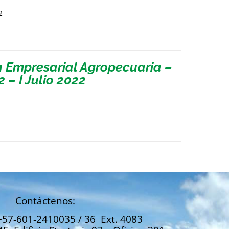
2
n Empresarial Agropecuaria –
 – I Julio 2022
Contáctenos:
+57-601-2410035 / 36 Ext. 4083