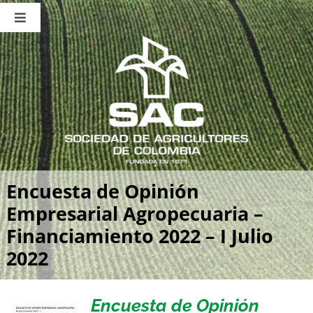
Saltar
al
Toggle
contenido
Navigation
Nosotros
Publicaciones
Sala de Prensa
Eventos
Encuesta de Opinión
Empresarial Agropecuaria –
Financiamiento 2022 – I Julio
2022
Encuesta de Opinión