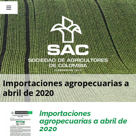
Saltar
al
Toggle
contenido
Navigation
Nosotros
Publicaciones
Sala de Prensa
Eventos
Importaciones agropecuarias a
abril de 2020
Importaciones
agropecuarias a abril de
2020