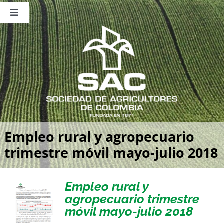
Saltar
al
Toggle
contenido
Navigation
Nosotros
Publicaciones
Sala de Prensa
Eventos
Empleo rural y agropecuario
trimestre móvil mayo-julio 2018
Empleo rural y
agropecuario trimestre
móvil mayo-julio 2018